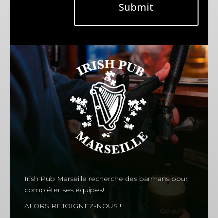
Soirée Concert tous les Jeudis Bienvenue aux soirées-
Submit
concerts hebdomadaires organisées dans notre Pub
Irlandais le O’Malley’s, tous les jeudis soirs ! Préparez-
vous à vivre une expérience musicale unique avec des
artistes locaux et internationaux...
Irish Pub Marseille recherche des barmans pour
compléter ses équipes!
ALORS REJOIGNEZ-NOUS !
Gérer le consentement aux
cookies