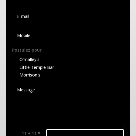
dans un Pub ? Ne cherchez pas plus loin que le
O’Malley’s, où l’atmosphère est électrique et où les
pintes de Guinness coulent à flots. Avec un...
Postulez pour
O'malley's
Little Temple Bar
Morrison's
Live Music Nights Every Thursday
by
alexthefrenchdev@gmail.com
|
Feb 21, 2023
|
The
O'Malley's
=
11 + 11
Alternative: