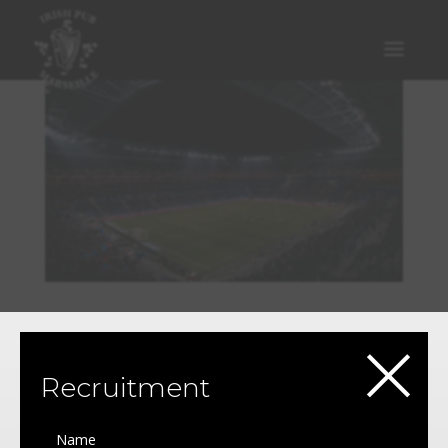
×
Broadcasting Matches Every Evening
by
alexthefrenchdev@gmail.com
|
Feb 22, 2023
|
The
O'Malley's
Recruitment
Retransmission tous les Soirs de Matchs Vous
cherchez une façon inoubliable de découvrir le football