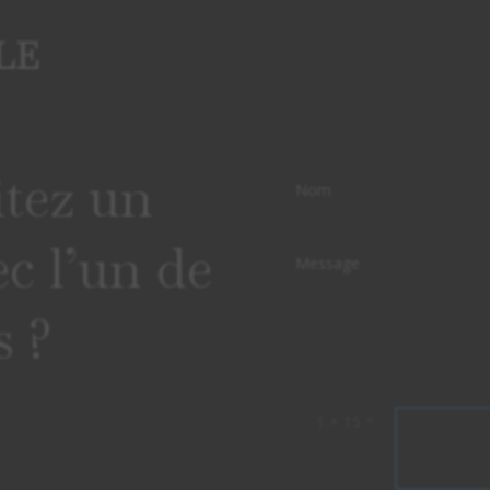
LE
tez un
ec l’un de
s ?
=
1 + 15
Alternative: