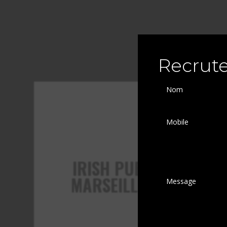
Recrut
IRISH PUB
MARSEILLE