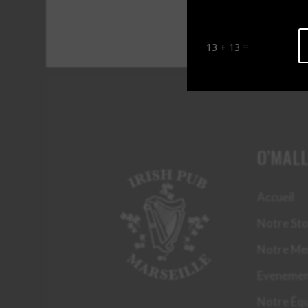
Alternative:
=
13 + 13
O’MALL
Accueil
Notre St
Notre Me
Evenemen
Notre Équ