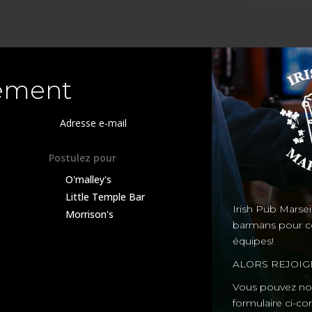
ement
Postulez pour
O'malley's
Little Temple Bar
Irish Pub Marsei
Morrison's
O’MALLEY’S
LITTLE TEMPLE
barmans pour c
équipes!
ALORS REJOIG
Vous pouvez nou
formulaire ci-co