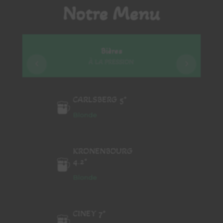
Notre Menu
Bières
À LA PRESSION
CARLSBERG 5°
Blonde
KRONENBOURG
4.2°
Blonde
CINEY 7°