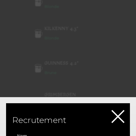
Blonde
KILKENNY 4.3°
Blonde
GUINNESS 4.2°
Brune
GRIMBERGEN
×
4.9°
Blanche
Recrutement
LA BÊTE