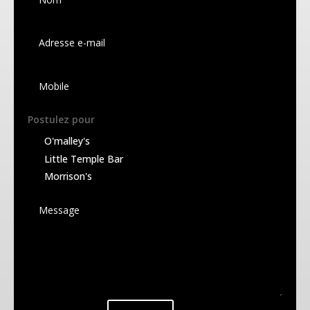
Ambrée
WEL SCOTCH 6.2°
Ambrée
Postulez pour
VEDETT 6°
O'malley's
Little Temple Bar
IPA
Morrison's
PUNK 5.3°
IPA
KRIECK CERISE
3.5°