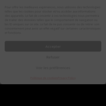
Pour offrir les meilleures expériences, nous utilisons des technologies
telles que les cookies pour stocker et/ou accéder aux informations
des appareils. Le fait de consentir à ces technologies nous permettra
de traiter des données telles que le comportement de navigation ou
les ID uniques sur ce site. Le fait de ne pas consentir ou de retirer son
Cliquez pour accepter les cookies
consentement peut avoir un effet négatif sur certaines caractéristiques
marketing et activer ce contenu
et fonctions.
Accepter
Refuser
Voir les préférences




Politique de cookies
Privacy Policy
ACCUEIL
EMAIL
VISITER
INSTA
© 2022 Copyright IRISH PUB MARSEILLE.