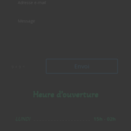
Alternative:
Envoi
=
9 + 9
Heure d’ouverture
LUNDI
15h - 02h