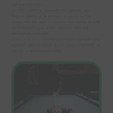
Irish Pub Marseille.
Le Little comme le surnomme les habitués, est
l’endroit idéal pour se détendre et passer du bon
temps avec des amis, à l’occasion d’un match de foot
ou simplement pour siroter une bière dans une
atmosphère conviviale.
Si vous êtes à la recherche d’un endroit agréable pour
boire une bière et passer du bon temps à Marseille, ce
pub est un lieu incontournable.