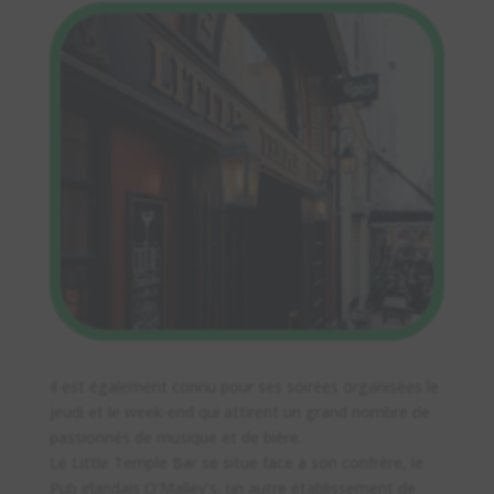
Il est également connu pour ses soirées organisées le
jeudi et le week-end qui attirent un grand nombre de
passionnés de musique et de bière.
Le Little Temple Bar se situe face à son confrère, le
Pub irlandais O’Malley’s, un autre établissement de